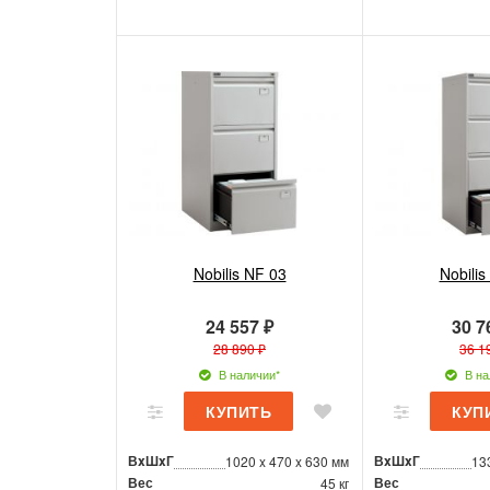
Nobilis NF 03
Nobilis
24 557 ₽
30 7
28 890 ₽
36 1
В наличии*
В на
ВxШxГ
ВxШxГ
1020 x 470 x 630 мм
13
Вес
Вес
45 кг