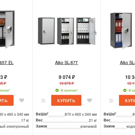
-65Т EL
Aiko SL-87Т
Aiko SL
3 ₽
9 074 ₽
10 3
45 ₽
10 675 ₽
12 1
личии*
В наличии*
В на
ВxШxГ
ВxШxГ
30 x 460 x 340 мм
870 x 460 x 340 мм
8
Вес
Вес
17 кг
21 кг
Замок
Замок
вый электронный
ключевой
кодо