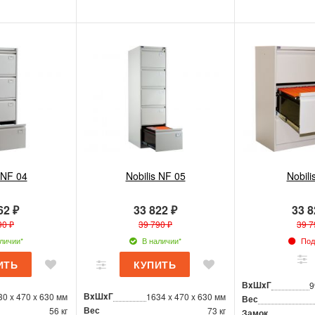
 NF 04
Nobilis NF 05
Nobili
62 ₽
33 822 ₽
33 8
90 ₽
39 790 ₽
39 7
личии*
В наличии*
Под 
ВxШxГ
9
ВxШxГ
30 x 470 x 630 мм
1634 x 470 x 630 мм
Вес
Вес
56 кг
73 кг
Замок