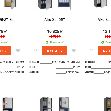
25/2Т EL
Aiko SL-125Т
Aiko SL
78 ₽
10 825 ₽
12 1
15 ₽
12 735 ₽
14 2
личии*
В наличии*
В на
ВxШxГ
ВxШxГ
52 x 460 x 340 мм
1252 x 460 x 340 мм
12
Вес
Вес
31 кг
28 кг
Замок
Замок
вый электронный
ключевой
кодо