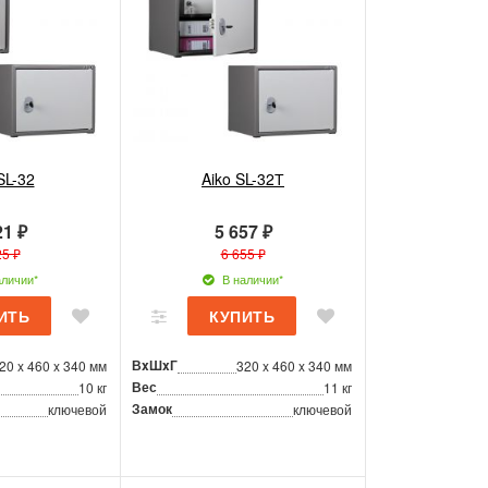
SL-32
Aiko SL-32Т
21 ₽
5 657 ₽
25 ₽
6 655 ₽
личии*
В наличии*
ВxШxГ
20 x 460 x 340 мм
320 x 460 x 340 мм
Вес
10 кг
11 кг
Замок
ключевой
ключевой