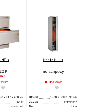
s NF 3
Nobilis NL 01
22 ₽
по запросу
90 ₽
заказ*
Под заказ*
ВxШxГ
98 x 917 x 460 мм
1900 x 360 x 590 мм
Замок
61 кг
ключевой
Вес
ключевой
35 кг