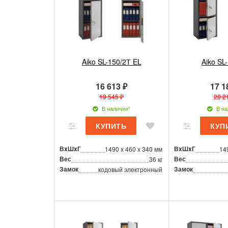
Aiko SL-150/2Т EL
Aiko SL
16 613 ₽
17 1
19 545 ₽
20 2
В наличии*
В на
ВxШxГ
ВxШxГ
1490 x 460 x 340 мм
14
Вес
Вес
36 кг
Замок
Замок
кодовый электронный