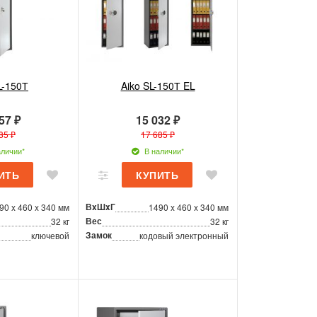
L-150Т
Aiko SL-150Т EL
57 ₽
15 032 ₽
85 ₽
17 685 ₽
личии*
В наличии*
ВxШxГ
90 x 460 x 340 мм
1490 x 460 x 340 мм
Вес
32 кг
32 кг
Замок
ключевой
кодовый электронный