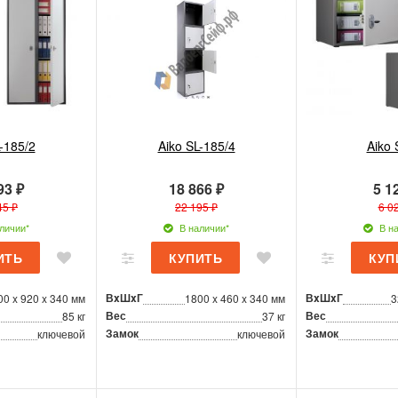
-185/2
Aiko SL-185/4
Aiko 
93 ₽
18 866 ₽
5 1
45 ₽
22 195 ₽
6 0
личии*
В наличии*
В на
ВxШxГ
ВxШxГ
00 x 920 x 340 мм
1800 x 460 x 340 мм
3
Вес
Вес
85 кг
37 кг
Замок
Замок
ключевой
ключевой