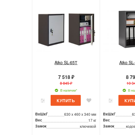
Aiko SL-65Т
Aiko SL
7 518 ₽
8 79
8 845 ₽
10 3
В наличии*
В на
ВxШxГ
ВxШxГ
630 x 460 x 340 мм
6
Вес
Вес
17 кг
Замок
Замок
ключевой
кодо