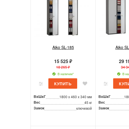
Aiko SL-185
Aiko SL
15 525 ₽
29 1
18 265 ₽
34 3
В наличии*
В на
ВxШxГ
ВxШxГ
1800 x 460 x 340 мм
18
Вес
Вес
45 кг
Замок
Замок
ключевой