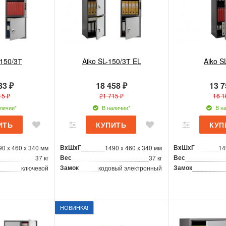
-150/3Т
Aiko SL-150/3Т EL
Aiko S
83 ₽
18 458 ₽
13 7
15 ₽
21 715 ₽
16 1
личии*
В наличии*
В на
ВxШxГ
ВxШxГ
90 x 460 x 340 мм
1490 x 460 x 340 мм
14
Вес
Вес
37 кг
37 кг
Замок
Замок
ключевой
кодовый электронный
НОВИНКА!