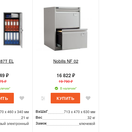
-87Т EL
Nobilis NF 02
49 ₽
16 822 ₽
75 ₽
19 790 ₽
личии*
В наличии*
ВxШxГ
70 x 460 x 340 мм
713 x 470 x 630 мм
Вес
21 кг
32 кг
Замок
вый электронный
ключевой