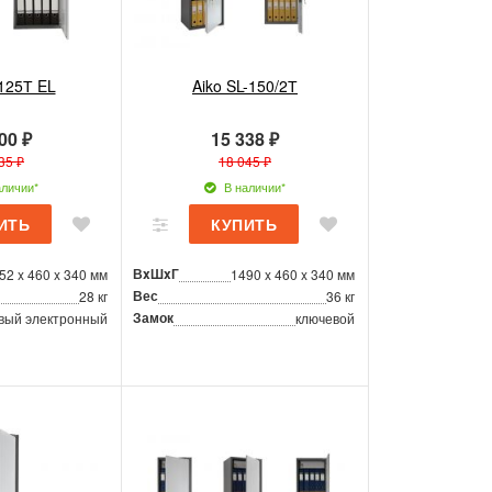
-125Т EL
Aiko SL-150/2Т
00 ₽
15 338 ₽
35 ₽
18 045 ₽
личии*
В наличии*
ВxШxГ
52 x 460 x 340 мм
1490 x 460 x 340 мм
Вес
28 кг
36 кг
Замок
вый электронный
ключевой