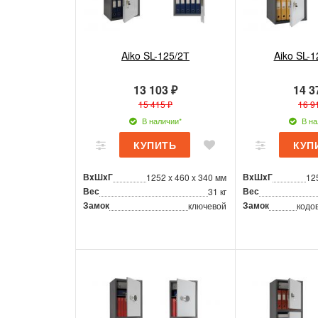
Aiko SL-125/2Т
Aiko SL-1
13 103 ₽
14 3
15 415 ₽
16 9
В наличии*
В на
ВxШxГ
ВxШxГ
1252 x 460 x 340 мм
12
Вес
Вес
31 кг
Замок
Замок
ключевой
кодо