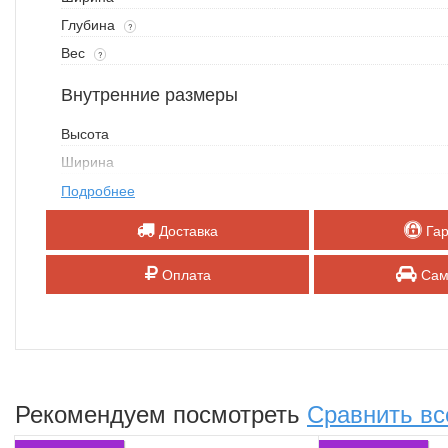
Глубина
?
Вес
?
Внутренние размеры
Высота
Ширина
Глубина
Подробнее
Объем
Доставка
Гар
Патронное отделение
Патронное отделение (В*Ш*Г)
Оплата
Сам
Замок
Замок
?
Мастер ключ
?
Рекомендуем посмотреть
Сравнить вс
Комбинированный замок
?