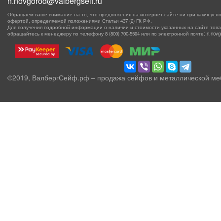
n.novgorod@valbergseif.ru
Обращаем ваше внимание на то, что предложения на интернет-сайте ни при каких усло
офертой, определяемой положениями Статьи 437 (2) ГК РФ.
Для получения подробной информации о наличии и стоимости указанных на сайте товаро
обращайтесь к менеджеру по телефону
8 (800) 700-5594
или по электронной почте: n.novgor
©2019, ВалбергСейф.рф – продажа сейфов и металлической ме