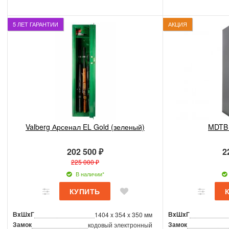
Дополнительные характеристики
5 ЛЕТ ГАРАНТИИ
АКЦИЯ
Формат А4
Высота ствола
Количество полок
Цвет
Тип покрытия
Внутренняя отделка
офис
,
квар
Место установки
Valberg Арсенал EL Gold (зеленый)
MDTB
Гарантия, производитель
202 500 ₽
2
Страна производитель
225 000 ₽
Бренд
В наличии*
Гарантия на сейф
Гарантия на замок
ВxШxГ
ВxШxГ
1404 x 354 x 350 мм
Замок
Замок
кодовый электронный