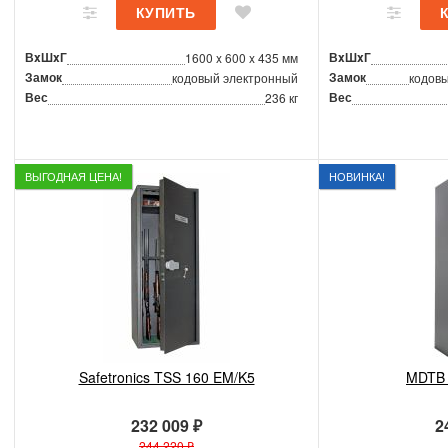
ВxШxГ
ВxШxГ
1600 x 600 x 435 мм
Замок
Замок
кодовый электронный
кодовы
Вес
Вес
236 кг
ВЫГОДНАЯ ЦЕНА!
НОВИНКА!
Safetronics TSS 160 EM/K5
MDTB
232 009 ₽
2
244 220 ₽