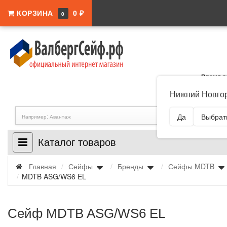
КОРЗИНА
0 ₽
0
Время р
Адрес:
Нижего
Нижний Новгор
Но
Да
Выбрать
Каталог товаров
Главная
/
Сейфы
/
Бренды
/
Сейфы MDTB
/
MDTB ASG/WS6 EL
Сейф MDTB ASG/WS6 EL